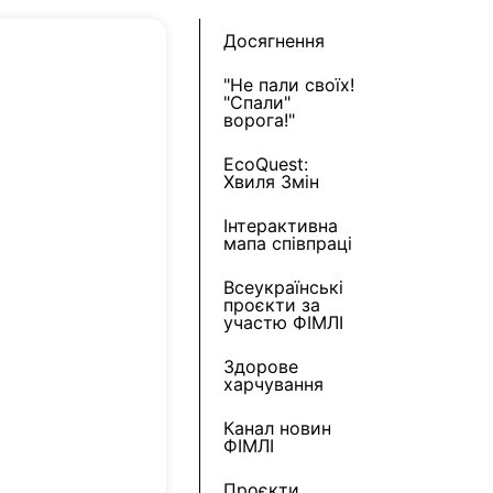
Досягнення
"Не пали своїх!
"Спали"
ворога!"
EcoQuest:
Хвиля Змін
Інтерактивна
мапа співпраці
Всеукраїнські
проєкти за
участю ФІМЛІ
Здорове
харчування
Канал новин
ФІМЛІ
Проєкти,