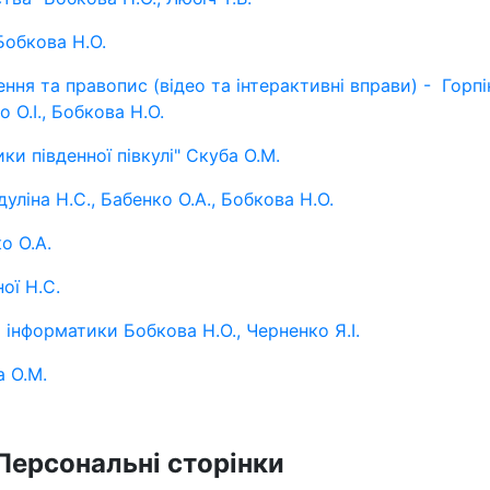
 Бобкова Н.О.
ня та правопис (відео та інтерактивні вправи) - Горпіні
 О.І., Бобкова Н.О.
и південної півкулі" Скуба О.М.
уліна Н.С., Бабенко О.А., Бобкова Н.О.
о О.А.
ої Н.С.
 інформатики Бобкова Н.О., Черненко Я.І.
 О.М.
Персональні сторінки