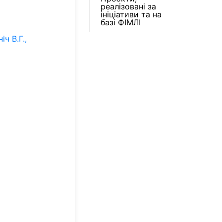
реалізовані за
ініціативи та на
базі ФІМЛІ
ч В.Г.,