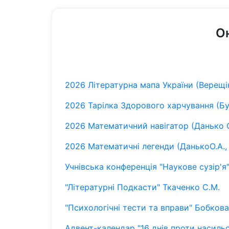
О
2026 Літературна мапа України (Верещін
2026 Тарілка Здорового харчування (Бу
2026 Математичний навігатор (Данько О.
2026 Математичні легенди (ДанькоО.А., 
Учнівська конференція "Наукове сузір'
"Літературні Подкасти" Ткаченко С.М.
"Психологічні тести та вправи" Бобкова 
Адвент-календар "16 днів проти насильст