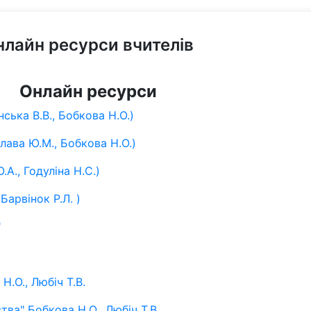
нлайн ресурси вчителів
Онлайн ресурси
ська В.В., Бобкова Н.О.)
лава Ю.М., Бобкова Н.О.)
А., Годуліна Н.С.)
Барвінок Р.Л. )
я"
Н.О., Любіч Т.В.
ва" Бобкова Н.О., Любіч Т.В.