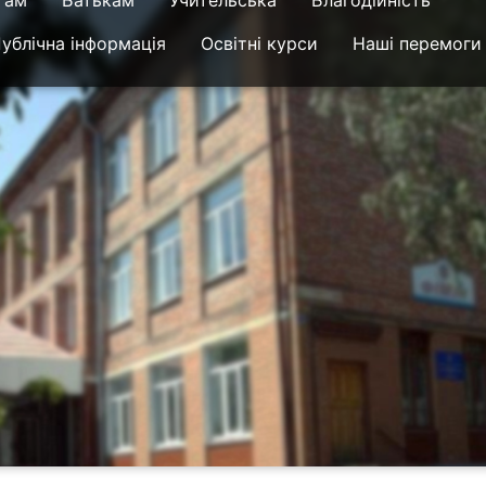
там
Батькам
Учительська
Благодійність
ублічна інформація
Освітні курси
Наші перемоги