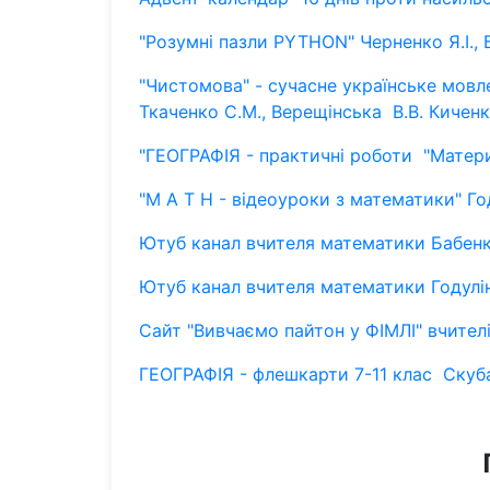
"Розумні пазли PYTHON" Черненко Я.І.,
"Чистомова" - сучасне українське мовлен
Ткаченко С.М., Верещінська В.В. Киченко
"ГЕОГРАФІЯ - практичні роботи "Материк
"M A T H - відеоуроки з математики" Год
Ютуб канал вчителя математики Бабенк
Ютуб канал вчителя математики Годулін
Сайт "Вивчаємо пайтон у ФІМЛІ" вчителі
ГЕОГРАФІЯ - флешкарти 7-11 клас Скуба