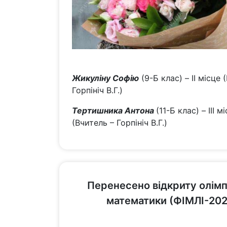
Жикуліну Софію
(9-Б клас) – II місце 
Горпініч В.Г.)
Тертишника Антона
(11-Б клас) – III м
(Вчитель – Горпініч В.Г.)
переглянути
Перенесено відкриту олімп
математики (ФІМЛІ-202