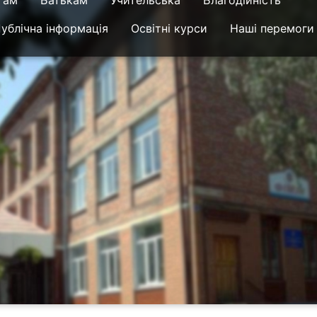
там
Батькам
Учительська
Благодійність
ублічна інформація
Освітні курси
Наші перемоги