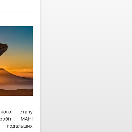
сного) етапу
 робіт МАН!
м подальших