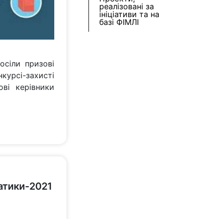
реалізовані за
ініціативи та на
базі ФІМЛІ
осіли призові
урсі-захисті
ві керівники
матики-2021