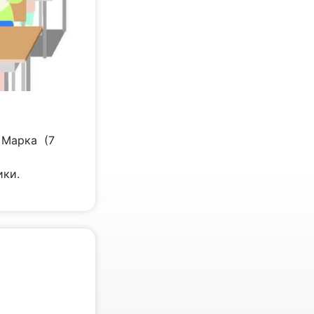
о Марка (7
ики.