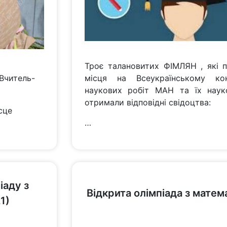
Троє талановитих ФІМЛЯН , які п
(Вчитель-
місця на Всеукраїнському конк
наукових робіт МАН та їх науко
отримали відповідні свідоцтва:
ісце
…
переглянути
іаду з
Відкрита олімпіада з мате
1)