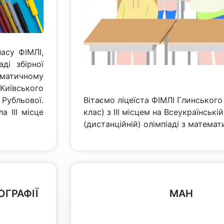
асу ФІМЛІ,
ді збірної
атичному
 Київського
 Рубльової.
Вітаємо ліцеїста ФІМЛІ Глинськог
а ІІІ місце
клас) з ІІІ місцем на Всеукраїнській
(дистанційній) олімпіаді з математ
переглянути
ЕОГРАФІЇ
МАН