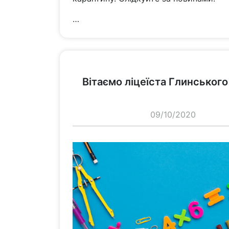
…
переглянути
Вітаємо ліцеїста Глинськог
09/10/2020