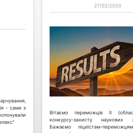
27/02/2020
арчування,
я - саме з
Вітаємо переможців ІІ (обла
опонували
конкурсу-захисту наукових
елакс"
Бажаємо ліцеїстам-переможця