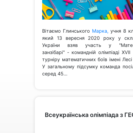
Вітаємо Глинського
Марка,
учня 8 кл
який 13 вересня 2020 року у скла
України взяв участь у "Матем
занзібарі" - командній олімпіаді ХVII
турніру математичних боїв імені Лесі
У загальному підсумку команда посіл
серед 45…
переглянути
Всеукраїнська олімпіада з Г