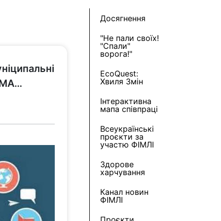
Досягнення
"Не пали своїх!
"Спали"
ворога!"
уніципальні
EcoQuest:
Хвиля Змін
в МА…
Інтерактивна
мапа співпраці
Всеукраїнські
проєкти за
участю ФІМЛІ
Здорове
харчування
Канал новин
ФІМЛІ
Проєкти,