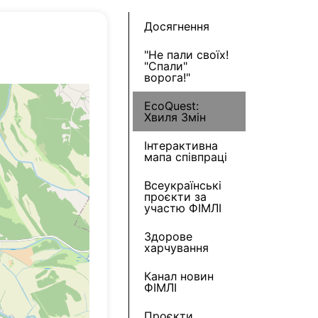
Досягнення
"Не пали своїх!
"Спали"
ворога!"
EcoQuest:
Хвиля Змін
Інтерактивна
мапа співпраці
Всеукраїнські
проєкти за
участю ФІМЛІ
Здорове
харчування
Канал новин
ФІМЛІ
Проєкти,