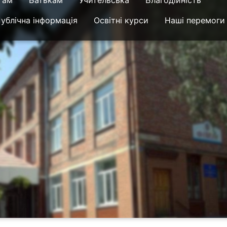
там
Батькам
Учительська
Благодійність
ублічна інформація
Освітні курси
Наші перемоги