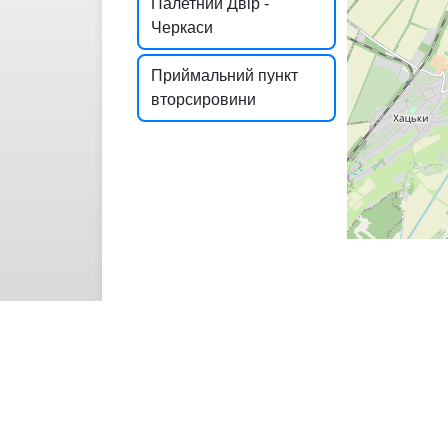
Палетний Двір -
Черкаси
Приймальний пункт
вторсировини
"EcoQuest: Хвиля Змін" - це інноваційн
міста та залуче
Основна мета проєкту — створити