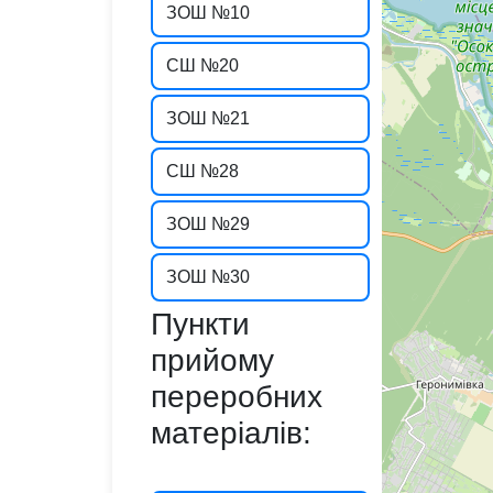
ЗОШ №10
СШ №20
ЗОШ №21
СШ №28
ЗОШ №29
ЗОШ №30
Пункти
прийому
переробних
матеріалів: