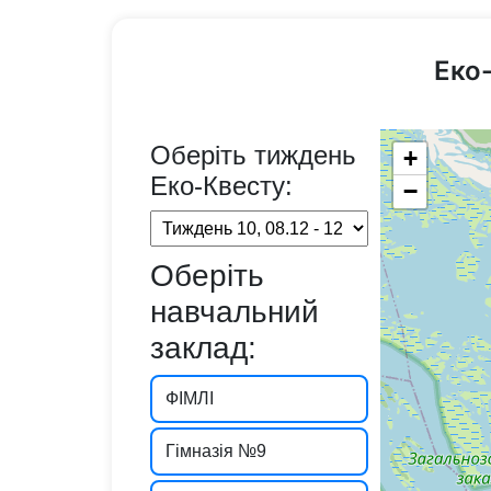
Еко
Оберіть тиждень
+
Еко-Квесту:
−
Оберіть
навчальний
заклад:
ФІМЛІ
Гімназія №9