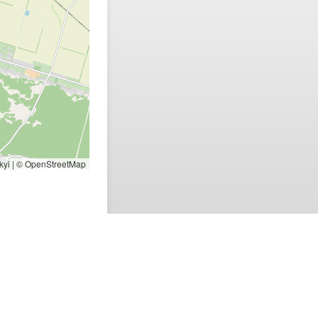
kyi | © OpenStreetMap
знаності молоді
я ключових