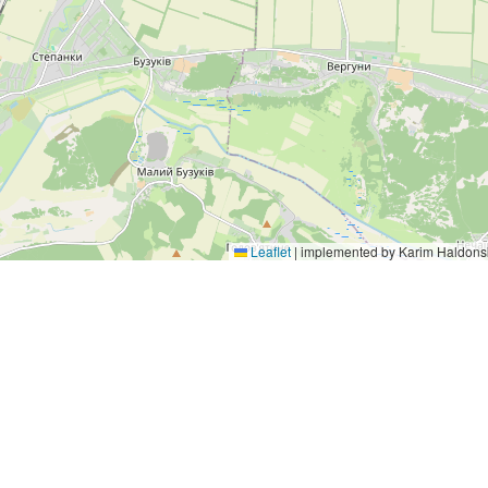
Leaflet
|
implemented by Karim Haldons
а ініціатива, спрямована на підвищення екологічної обі
ння їх до практичних дій з покращення довкілля.
 інтерактивну онлайн-карту, яка міститиме позначенн