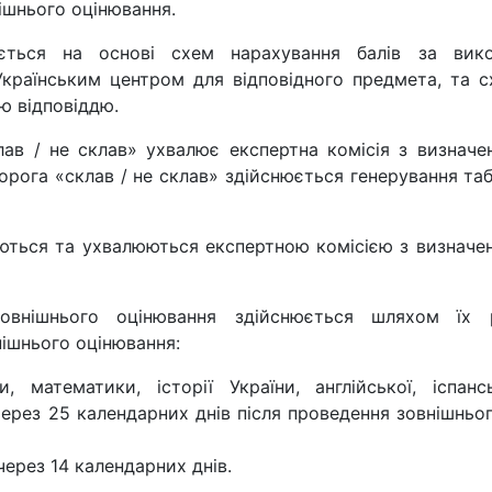
нішнього оцінювання.
юється на основі схем нарахування балів за вико
Українським центром для відповідного предмета, та 
ю відповіддю.
ав / не склав» ухвалює експертна комісія з визначе
орога «склав / не склав» здійснюється генерування та
яються та ухвалюються експертною комісією з визначен
внішнього оцінювання здійснюється шляхом їх 
нішнього оцінювання:
, математики, історії України, англійської, іспансь
через 25 календарних днів після проведення зовнішньог
 через 14 календарних днів.