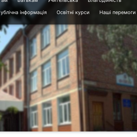
там
Батькам
Учительська
Благодійність
ублічна інформація
Освітні курси
Наші перемоги