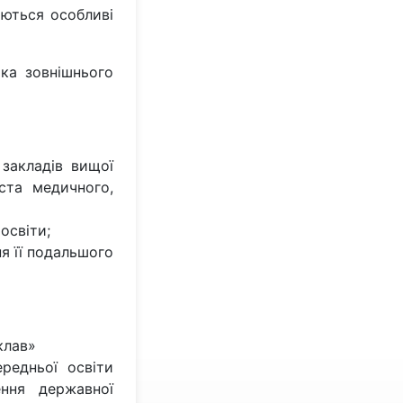
юються особливі
ика зовнішнього
 закладів вищої
ста медичного,
освіти;
я її подальшого
клав»
редньої освіти
ння державної