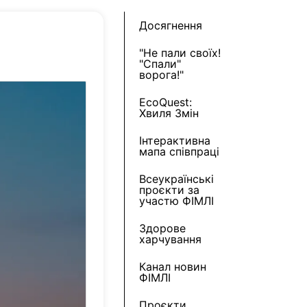
Досягнення
"Не пали своїх!
"Спали"
ворога!"
EcoQuest:
Хвиля Змін
Інтерактивна
мапа співпраці
Всеукраїнські
проєкти за
участю ФІМЛІ
Здорове
харчування
Канал новин
ФІМЛІ
Проєкти,