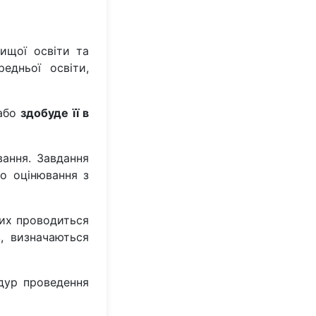
ищої освіти та
редньої освіти,
або
здобуде її в
вання. Завдання
го оцінювання з
ких проводиться
, визначаються
дур проведення