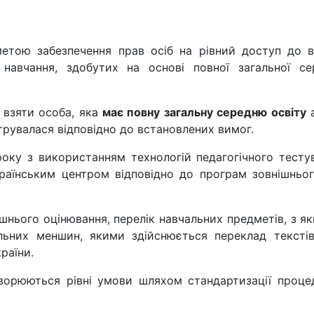
етою забезпечення прав осіб на рівний доступ до в
в навчання, здобутих на основі повної загальної се
взяти особа, яка
має повну загальну середню освіту
трувалася відповідно до встановлених вимог.
оку з використанням технологій педагогічного тесту
країнським центром відповідно до програм зовнішньо
ішнього оцінювання, перелік навчальних предметів, з я
льних меншин, якими здійснюється переклад текстів
раїни.
ворюються рівні умови шляхом стандартизації проце