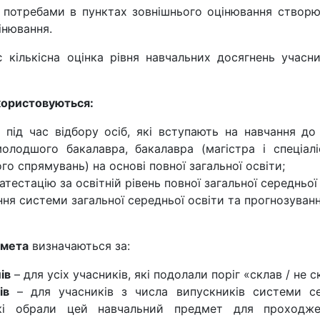
и потребами в пунктах зовнішнього оцінювання створ
інювання.
 кількісна оцінка рівня навчальних досягнень учасн
користовуються:
 під час відбору осіб, які вступають на навчання до
олодшого бакалавра, бакалавра (магістра і спеціалі
 спрямувань) на основі повної загальної освіти;
тестацію за освітній рівень повної загальної середньої 
ня системи загальної середньої освіти та прогнозуванн
дмета
визначаються за:
ів
– для усіх учасників, які подолали поріг «склав / не с
ів
– для учасників з числа випускників системи се
які обрали цей навчальний предмет для проходже