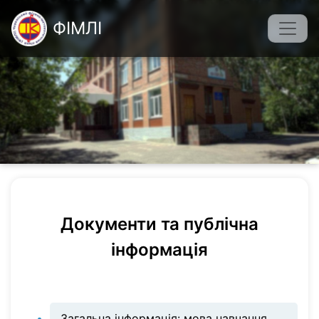
Перейти
ФІМЛІ
до
основного
вмісту
Документи та публічна
інформація
Загальна інформація: мова навчання,