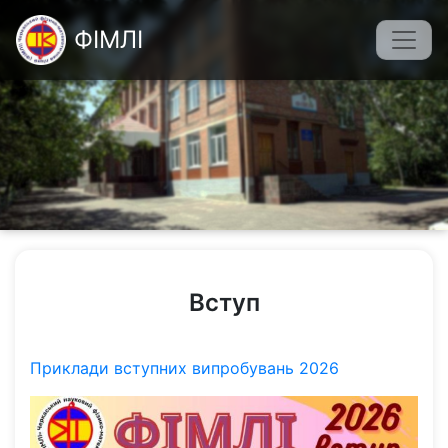
Перейти
ФІМЛІ
до
основного
вмісту
Вступ
Приклади вступних випробувань 2026