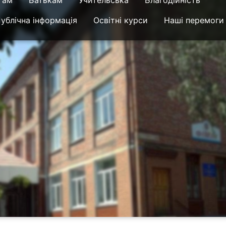
там
Батькам
Учительська
Благодійність
ублічна інформація
Освітні курси
Наші перемоги