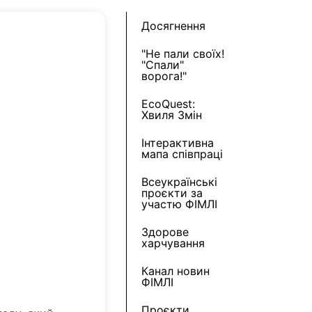
Досягнення
"Не пали своїх!
"Спали"
ворога!"
EcoQuest:
Хвиля Змін
Інтерактивна
мапа співпраці
Всеукраїнські
проєкти за
участю ФІМЛІ
Здорове
харчування
Канал новин
ФІМЛІ
Проєкти,