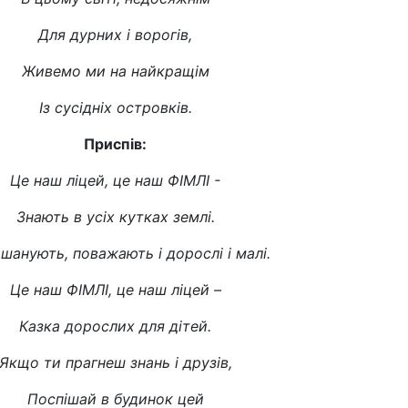
Для дурних і ворогів,
Живемо ми на найкращім
Із сусідніх островків.
Приспів:
Це наш ліцей, це наш ФІМЛІ -
Знають в усіх кутках землі.
шанують, поважають і дорослі і малі.
Це наш ФІМЛІ, це наш ліцей –
Казка дорослих для дітей.
Якщо ти прагнеш знань і друзів,
Поспішай в будинок цей