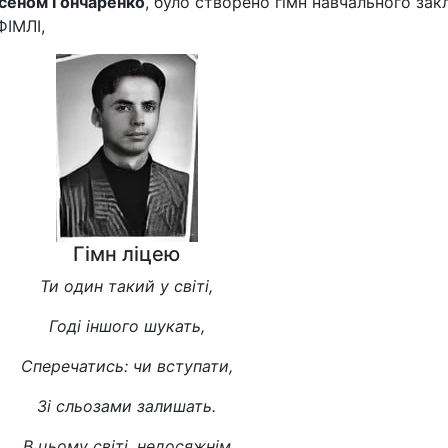
сеном Гончаренко
, було створено гімн навчального зак
ФІМЛІ,
Гімн ліцею
Ти один такий у світі,
Годі іншого шукать,
Сперечатись: чи вступати,
Зі сльозами залишать.
В цьому світі, недосяжнім