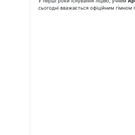
У перші роки існування ліцею, учнем
Ар
сьогодні вважається офіційним гімном 