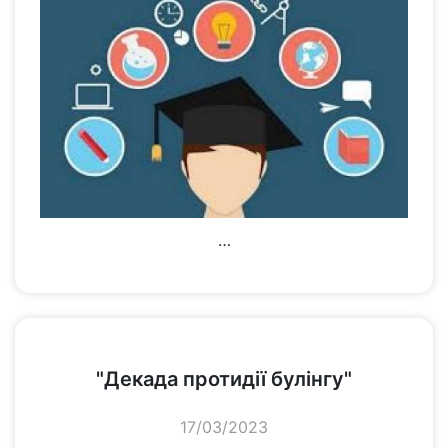
…
переглянути
"Декада протидії булінгу"
17/03/2023