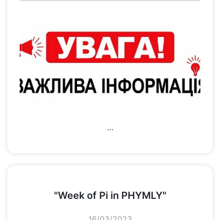
…
переглянути
"Week of Pi in PHYMLY"
16/03/2023