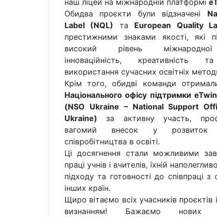
наш ліцей на міжнародній платформі
e
Обидва проєкти були відзначені
Na
Label (NQL)
та
European Quality L
престижними знаками якості, які п
високий рівень міжнародної 
інноваційність, креативність т
використання сучасних освітніх метод
Крім того, обидві команди отрима
Національного офісу підтримки eTwinn
(NSO Ukraine – National Support Off
Ukraine)
за активну участь, профе
вагомий внесок у розвиток м
співробітництва в освіті.
Ці досягнення стали можливими завд
праці учнів і вчителів, їхній наполегли
підходу та готовності до співпраці з
інших країн.
Щиро вітаємо всіх учасників проєктів
визнанням! Бажаємо нових м