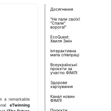
Досягнення
"Не пали своїх!
"Спали"
ворога!"
EcoQuest:
Хвиля Змін
Інтерактивна
мапа співпраці
Всеукраїнські
проєкти за
участю ФІМЛІ
Здорове
харчування
Канал новин
n a remarkable
ФІМЛІ
ional
eTwinning
Проєкти,