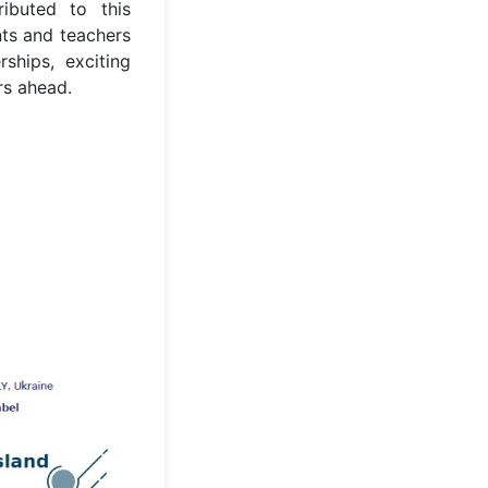
ibuted to this
nts and teachers
rships, exciting
rs ahead.