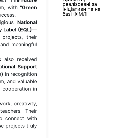
ject
"The Future
реалізовані за
m, with
"Green
ініціативи та на
базі ФІМЛІ
uccess.
tigious
National
y Label (EQL)
—
projects, their
 and meaningful
 also received
ational Support
e)
in recognition
ism, and valuable
l cooperation in
ork, creativity,
eachers. Their
to connect with
 projects truly