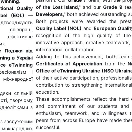
platform. Our
Grade 7
team, with the pro
Twinning
.
of the Lost Island,"
and our
Grade 9
tea
tional Quality
Developers,"
both achieved outstanding s
abel (EQL)
—
Both projects were awarded the pres
ідтверджують
Quality Label (NQL)
and
European Qualit
співпраці,
recognition of the high quality of the 
а ефективне
innovative approach, creative teamwork,
ик.
international collaboration.
ли
Подяки від
Adding to this achievement, both teams
ing в Україні
Certificates of Appreciation
from the
N
ice eTwinning
Office of eTwinning Ukraine (NSO Ukrain
сіоналізм і
of their active participation, professional
іжнародної
contribution to strengthening internationa
education.
яки спільній
These accomplishments reflect the hard w
вості, творчому
and commitment of our students and t
 однолітками з
enthusiasm, teamwork, and willingness 
peers from across Europe have made these
 із заслуженим
successful.
іжнародних