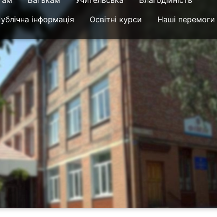
там
Батькам
Учительська
Благодійність
ублічна інформація
Освітні курси
Наші перемоги