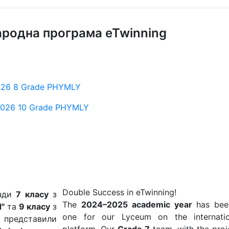
родна програма eTwinning
2026 8 Grade PHYMLY
-2026 10 Grade PHYMLY
Double Success in eTwinning!
анди
7 класу
з
The
2024–2025 academic year
has bee
d"
та
9 класу
з
one for our Lyceum on the internat
 представили