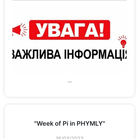
…
переглянути
"Week of Pi in PHYMLY"
16/03/2023