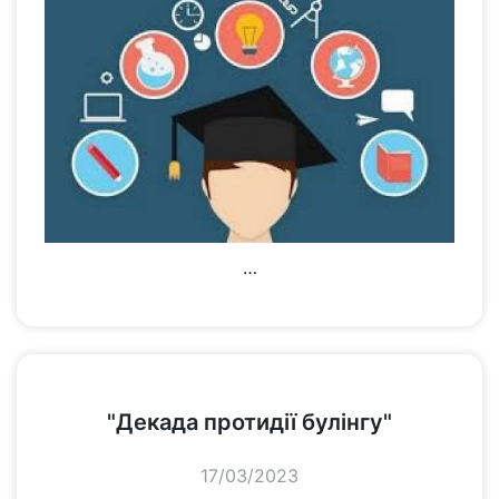
…
переглянути
"Декада протидії булінгу"
17/03/2023